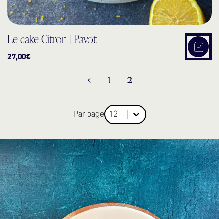
Le cake Citron | Pavot
Ajout
27,00
€
‹
1
2
Par page
Par page
Par page
12