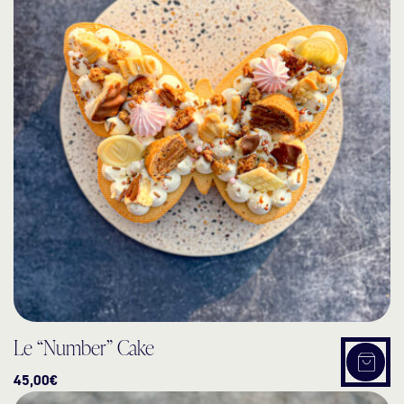
Le “Number” Cake
Choix
45,00
€