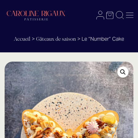
Menu
Panier
Recherch
Mon compte
>
>
Le “Number” Cake
Accueil
Gâteaux de saison